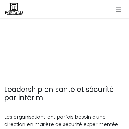
Se rendre au contenu
Leadership en santé et
sécurité au travail par
intérim
Leadership en santé et sécurité
par intérim
Les organisations ont parfois besoin d'une
direction en matière de sécurité expérimentée