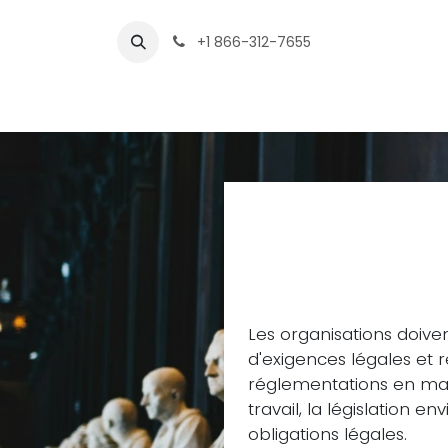
Se rendre au contenu
+1 866-312-7655
À propos
Services
Audits
Nos proj
Audit de
légale
Les organisations doive
d'exigences légales et 
réglementations en mat
travail, la législation 
obligations légales.