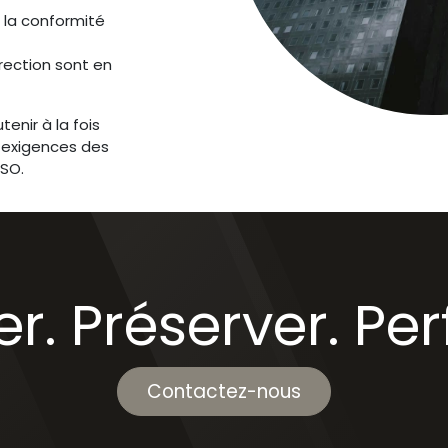
 la conformité
rection sont en
enir à la fois
s exigences des
ISO.
r. Préserver. Pe
Contactez-nous